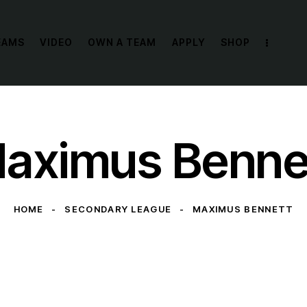
EAMS
VIDEO
OWN A TEAM
APPLY
SHOP
aximus Benne
HOME
SECONDARY LEAGUE
MAXIMUS BENNETT