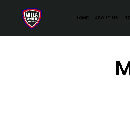
HOME
ABOUT US
T
M